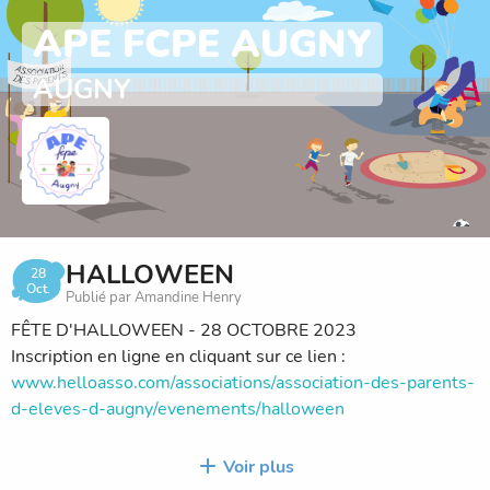
APE FCPE AUGNY
AUGNY
HALLOWEEN
28
Oct.
Publié par Amandine Henry
FÊTE D'HALLOWEEN - 28 OCTOBRE 2023
Inscription en ligne en cliquant sur ce lien :
www.helloasso.com/associations/association-des-parents-
d-eleves-d-augny/evenements/halloween
DATE LIMITE : 20 octobre
Voir plus
PLACES LIMITÉES : 70 enfants